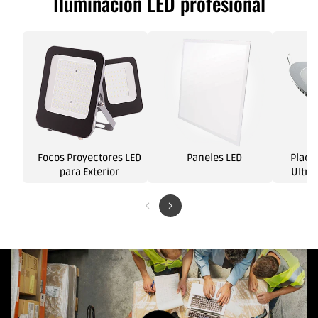
Iluminación LED profesional
Focos Proyectores LED
Paneles LED
Placa
para Exterior
Ultra