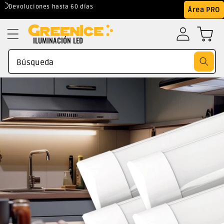
Ir
Mejor Precio Garantizado
Área PRO
directamente
al contenido
ILUMINACIÓN LED
Búsqueda