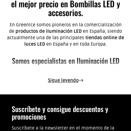
el mejor precio en Bombillas LED y
accesorios.
En GreenIce somos pioneros en la comercialización
de
productos de iluminación LED
en España, siendo
actualmente una de las principales
tiendas online de
luces LED
en España y en toda Europa.
Somos especialistas en Iluminación LED
En nuestra tienda podrás encontrar más de 5.000
productos distintos de
iluminación LED
y como
Sigue leyendo
especialistas que somos, contamos con un equipo de
profesionales que está deseando asesorarte en cuantas
dudas puedas tener.
Suscríbete y consigue descuentos y
En GreenIce estamos totalmente centrados en
promociones
proporcionar los mejores productos de iluminación LED,
llevando continuas investigaciones para ofrecer los
Suscríbete a la newsletter en el momento de la
productos más eficientes. El mundo de la iluminación