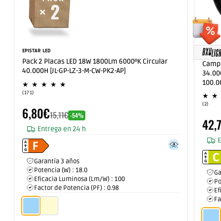
Proveedor:
EPISTAR LED
Prove
Pack 2 Placas LED 18W 1800Lm 6000ºK Circular
Campa
40.000H [JL-GP-LZ-3-M-CW-PK2-AP]
34.00
100.0
171
(171)
reseñas
Precio
2
(2)
Precio
totales
6,80€
de
rese
Descuento
15,11€
Preci
habitual
-54%
oferta
tota
42,
de
Entrega en 24 h
oferta
E
Garantía 3 años
Potencia (W) : 18.0
Ga
Eficacia Luminosa (Lm/W) : 100
Po
Factor de Potencia (PF) : 0.98
Ef
Características
Fa
Caracte